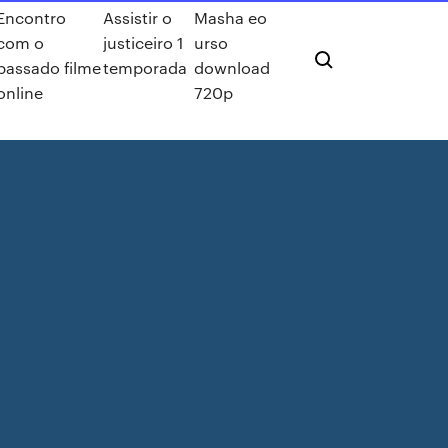
Encontro
Assistir o
Masha eo
com o
justiceiro 1
urso
passado filme
temporada
download
online
720p