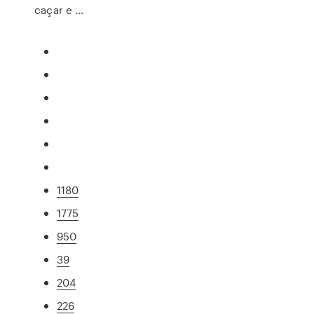
caçar e …
1180
1775
950
39
204
226